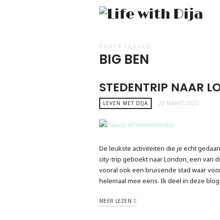
Li
wi
Di
POSTS TAGGED
BIG BEN
STEDENTRIP NAAR 
LEVEN MET DIJA
22 MAART 2022
De leukste activiteiten die je echt ged
city-trip geboekt naar London, een van 
vooral ook een bruisende stad waar voor i
helemaal mee eens. Ik deel in deze blog 
MEER LEZEN