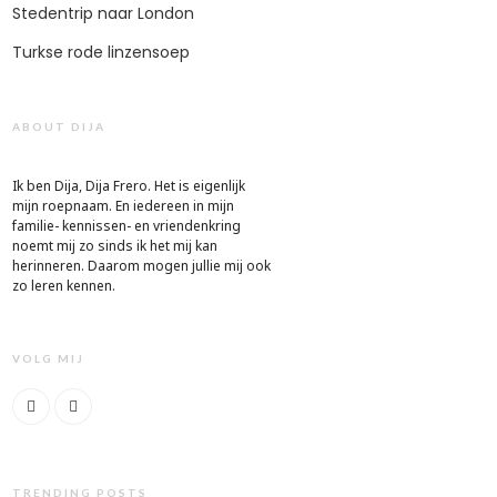
Stedentrip naar London
Turkse rode linzensoep
ABOUT DIJA
Ik ben Dija, Dija Frero. Het is eigenlijk
mijn roepnaam. En iedereen in mijn
familie- kennissen- en vriendenkring
noemt mij zo sinds ik het mij kan
herinneren. Daarom mogen jullie mij ook
zo leren kennen.
VOLG MIJ
TRENDING POSTS