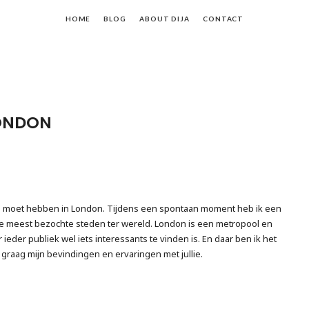
fe
HOME
BLOG
ABOUT DIJA
CONTACT
th
ja
LONDON
aan moet hebben in London. Tijdens een spontaan moment heb ik een
de meest bezochte steden ter wereld. London is een metropool en
eder publiek wel iets interessants te vinden is. En daar ben ik het
graag mijn bevindingen en ervaringen met jullie.