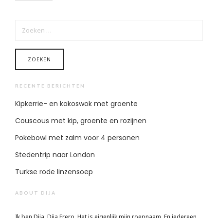
ZOEKEN
NAAR:
RECENTE BERICHTEN
Kipkerrie- en kokoswok met groente
Couscous met kip, groente en rozijnen
Pokebowl met zalm voor 4 personen
Stedentrip naar London
Turkse rode linzensoep
ABOUT DIJA
Ik ben Dija, Dija Frero. Het is eigenlijk mijn roepnaam. En iedereen