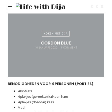
Life
with
Dija
KOKEN MET DIJA
CORDON BLUE
10 JANUARI 2022
1 COMMENT
BENODIGDHEDEN VOOR 4 PERSONEN (PORTIES)
4 kipfilets
4 plakjes (gerookte) kalkoen ham
4 plakjes (cheddar) kaas
Meel