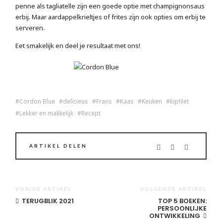
penne als tagliatelle zijn een goede optie met champignonsaus
erbij. Maar aardappelkrieltjes of frites zijn ook opties om erbij te
serveren.
Eet smakelijk en deel je resultaat met ons!
Cordon Blue
delicieus
Frans
Kaas
Keuken
kipfilet
Lekker en makkelijk
Recept
ARTIKEL DELEN
VORIGE ARTIKEL
VOLGENDE ARTIKEL
TERUGBLIK 2021
TOP 5 BOEKEN:
PERSOONLIJKE
ONTWIKKELING