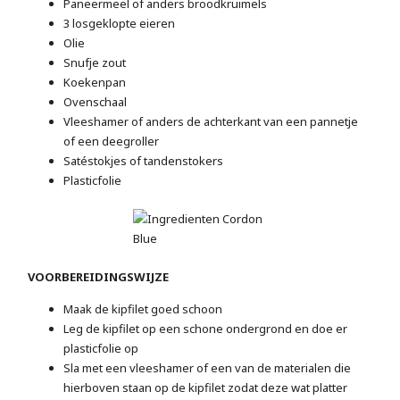
Paneermeel of anders broodkruimels
3 losgeklopte eieren
Olie
Snufje zout
Koekenpan
Ovenschaal
Vleeshamer of anders de achterkant van een pannetje
of een deegroller
Satéstokjes of tandenstokers
Plasticfolie
VOORBEREIDINGSWIJZE
Maak de kipfilet goed schoon
Leg de kipfilet op een schone ondergrond en doe er
plasticfolie op
Sla met een vleeshamer of een van de materialen die
hierboven staan op de kipfilet zodat deze wat platter