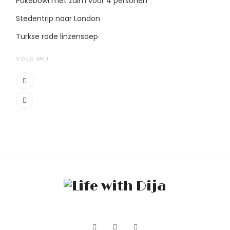
Pokebowl met zalm voor 4 personen
Stedentrip naar London
Turkse rode linzensoep
VOLG MIJ