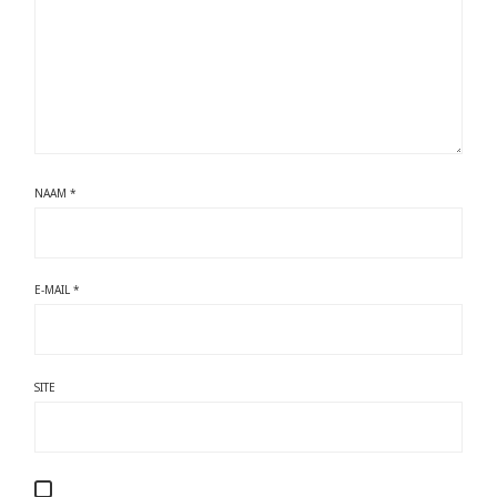
NAAM
*
E-MAIL
*
SITE