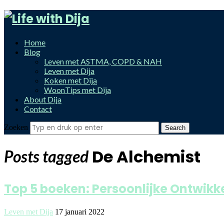
Life
with
Home
Dija
Blog
Leven met ASTMA, COPD & NAH
Leven met Dija
Koken met Dija
WoonTips met Dija
About Dija
Contact
Zoeken
De Alchemist
Posts tagged
Top 5 boeken: Persoonlijke Ontwikk
Leven met Dija
17 januari 2022