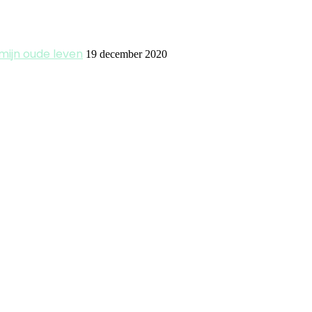
 mijn oude leven
19 december 2020
Close
this
module