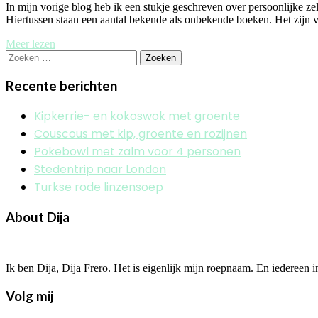
In mijn vorige blog heb ik een stukje geschreven over persoonlijke ze
Hiertussen staan een aantal bekende als onbekende boeken. Het zijn 
Meer lezen
Zoeken
naar:
Recente berichten
Kipkerrie- en kokoswok met groente
Couscous met kip, groente en rozijnen
Pokebowl met zalm voor 4 personen
Stedentrip naar London
Turkse rode linzensoep
About Dija
Ik ben Dija, Dija Frero. Het is eigenlijk mijn roepnaam. En iedereen 
Volg mij