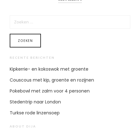
ZOEKEN
NAAR:
RECENTE BERICHTEN
Kipkerrie- en kokoswok met groente
Couscous met kip, groente en rozijnen
Pokebowl met zalm voor 4 personen
Stedentrip naar London
Turkse rode linzensoep
ABOUT DIJA