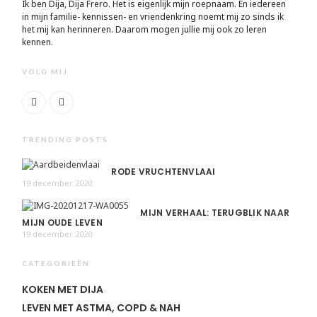
Ik ben Dija, Dija Frero. Het is eigenlijk mijn roepnaam. En iedereen
in mijn familie- kennissen- en vriendenkring noemt mij zo sinds ik
het mij kan herinneren. Daarom mogen jullie mij ook zo leren
kennen.
VOLG MIJ
TRENDING POSTS
RODE VRUCHTENVLAAI
19 december 2020
MIJN VERHAAL: TERUGBLIK NAAR
MIJN OUDE LEVEN
19 december 2020
CATEGORIEËN
KOKEN MET DIJA
LEVEN MET ASTMA, COPD & NAH