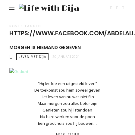
Life
with
Dija
POSTS TAGGED
HTTPS://WWW.FACEBOOK.COM/ABDELALI
MORGEN IS NIEMAND GEGEVEN
LEVEN MET DIJA
20 JANUARI 2021
”Hij leefde een uitgesteld leven”
De toekomst zou hem zoveel geven
Het leven van nu was niet fijn
Maar morgen zou alles beter zijn
Genieten zou hij later doen
Nu hard werken voor de poen
Een groot huis zou hij bouwen…
MEER LEZEN