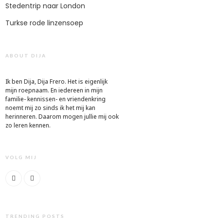
Stedentrip naar London
Turkse rode linzensoep
ABOUT DIJA
Ik ben Dija, Dija Frero. Het is eigenlijk
mijn roepnaam. En iedereen in mijn
familie- kennissen- en vriendenkring
noemt mij zo sinds ik het mij kan
herinneren. Daarom mogen jullie mij ook
zo leren kennen.
VOLG MIJ
TRENDING POSTS