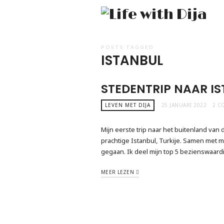
Li
wi
Di
POSTS TAGGED
ISTANBUL
STEDENTRIP NAAR I
LEVEN MET DIJA
25 JANUARI 2022
2 C
Mijn eerste trip naar het buitenland van 
prachtige Istanbul, Turkije. Samen met m
gegaan. Ik deel mijn top 5 bezienswaardi
MEER LEZEN