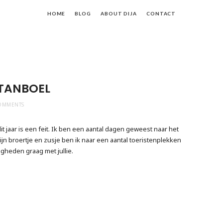
fe
HOME
BLOG
ABOUT DIJA
CONTACT
th
ja
STANBOEL
OMMENTS
dit jaar is een feit. Ik ben een aantal dagen geweest naar het
ijn broertje en zusje ben ik naar een aantal toeristenplekken
gheden graag met jullie.