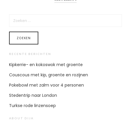
ZOEKEN
NAAR:
RECENTE BERICHTEN
Kipkerrie- en kokoswok met groente
Couscous met kip, groente en rozijnen
Pokebowl met zalm voor 4 personen
Stedentrip naar London
Turkse rode linzensoep
ABOUT DIJA