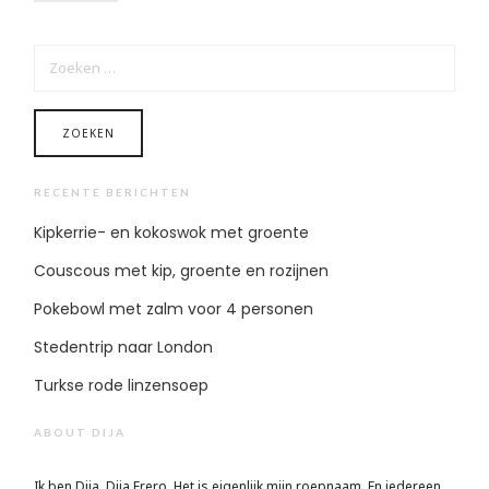
ZOEKEN
NAAR:
RECENTE BERICHTEN
Kipkerrie- en kokoswok met groente
Couscous met kip, groente en rozijnen
Pokebowl met zalm voor 4 personen
Stedentrip naar London
Turkse rode linzensoep
ABOUT DIJA
Ik ben Dija, Dija Frero. Het is eigenlijk mijn roepnaam. En iedereen