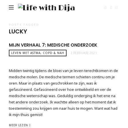
Life
with
Dija
POSTS TAGGED
LUCKY
MIJN VERHAAL 7: MEDISCHE ONDERZOEK
LEVEN MET ASTMA, COPD & NAH
2 FEBRUARI 2021
Midden twintig tijdens de bloei van je leven terechtkomen in de
medische molen. De medische termen schieten continu om je
oren. Maar in plaats van geschrokken te zijn, was ik
gefascineerd. Gefascineerd over hoe ontwikkeld en ver de
medische wetenschap was. Geduldig onderging ik het ene na
het andere onderzoek. Ik wachtte alleen op het moment dat ik
toestemming zou krijgen om naar huis te mogen. Want wat had
ik mijn thuis gemist!
MEER LEZEN