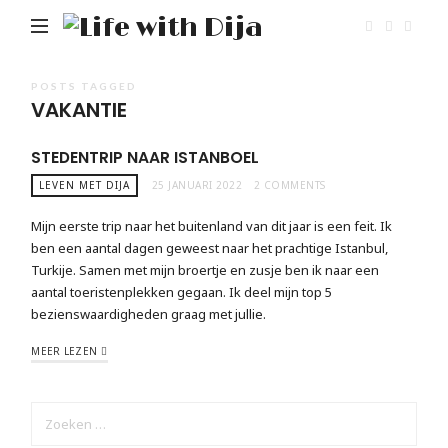
Life
with
Dija
POSTS TAGGED
VAKANTIE
STEDENTRIP NAAR ISTANBOEL
LEVEN MET DIJA
25 JANUARI 2022
2 COMMENTS
Mijn eerste trip naar het buitenland van dit jaar is een feit. Ik
ben een aantal dagen geweest naar het prachtige Istanbul,
Turkije. Samen met mijn broertje en zusje ben ik naar een
aantal toeristenplekken gegaan. Ik deel mijn top 5
bezienswaardigheden graag met jullie.
MEER LEZEN
ZOEKEN
NAAR: