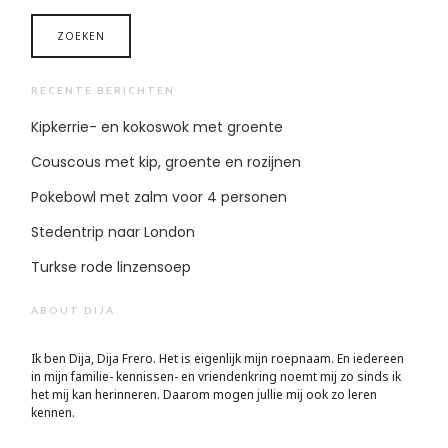
RECENTE BERICHTEN
Kipkerrie- en kokoswok met groente
Couscous met kip, groente en rozijnen
Pokebowl met zalm voor 4 personen
Stedentrip naar London
Turkse rode linzensoep
ABOUT DIJA
Ik ben Dija, Dija Frero. Het is eigenlijk mijn roepnaam. En iedereen
in mijn familie- kennissen- en vriendenkring noemt mij zo sinds ik
het mij kan herinneren. Daarom mogen jullie mij ook zo leren
kennen.