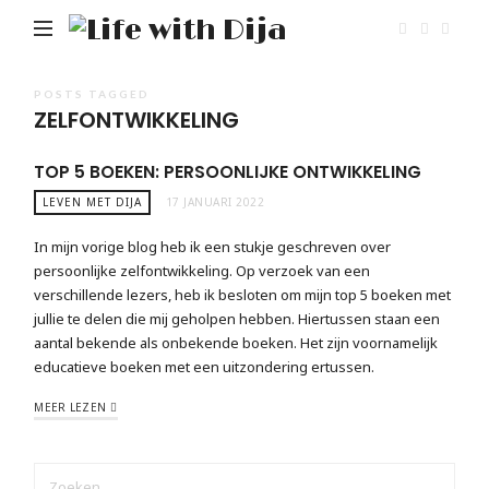
Life
with
Dija
POSTS TAGGED
ZELFONTWIKKELING
TOP 5 BOEKEN: PERSOONLIJKE ONTWIKKELING
LEVEN MET DIJA
17 JANUARI 2022
In mijn vorige blog heb ik een stukje geschreven over
persoonlijke zelfontwikkeling. Op verzoek van een
verschillende lezers, heb ik besloten om mijn top 5 boeken met
jullie te delen die mij geholpen hebben. Hiertussen staan een
aantal bekende als onbekende boeken. Het zijn voornamelijk
educatieve boeken met een uitzondering ertussen.
MEER LEZEN
ZOEKEN
NAAR: