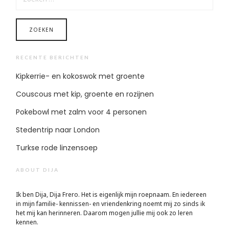
RECENTE BERICHTEN
Kipkerrie- en kokoswok met groente
Couscous met kip, groente en rozijnen
Pokebowl met zalm voor 4 personen
Stedentrip naar London
Turkse rode linzensoep
ABOUT DIJA
Ik ben Dija, Dija Frero. Het is eigenlijk mijn roepnaam. En iedereen
in mijn familie- kennissen- en vriendenkring noemt mij zo sinds ik
het mij kan herinneren. Daarom mogen jullie mij ook zo leren
kennen.